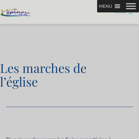
Aller
MENU
Menu
au
Association
contenu
Spinosa
Les marches de
l’église