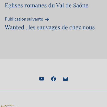
Eglises romanes du Val de Saône
de
l’article
Publication suivante
Wanted , les sauvages de chez nous
You
Facebook
Email
tube