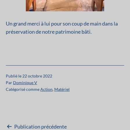
Un grand merci à lui pour son coup de main dans la
préservation de notre patrimoine bâti.
Publié le
22 octobre 2022
Par
Dominique V
Catégorisé comme
Action
,
Matériel
Navigation
Publication précédente