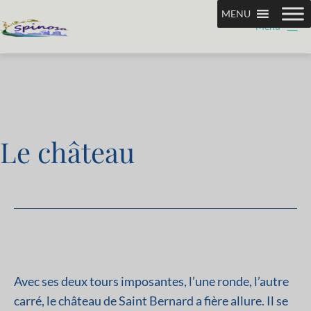
Aller
MENU
Menu
au
Association
contenu
Spinosa
Le château
Avec ses deux tours imposantes, l’une ronde, l’autre
carré, le château de Saint Bernard a fière allure. Il se