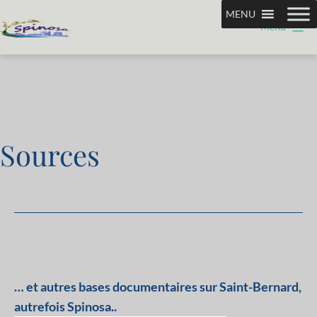
Aller
MENU
Menu
au
Association
contenu
Spinosa
Sources
… et autres bases documentaires sur Saint-Bernard,
autrefois Spinosa..