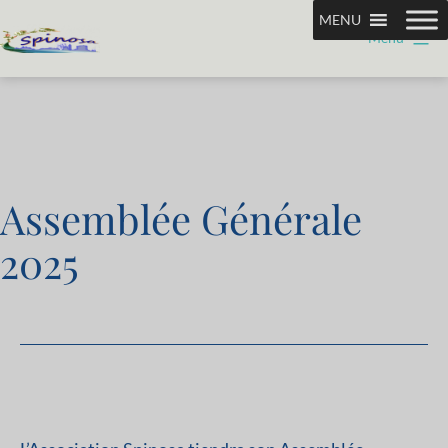
Aller
MENU
Menu
au
Association
contenu
Spinosa
Assemblée Générale
2025