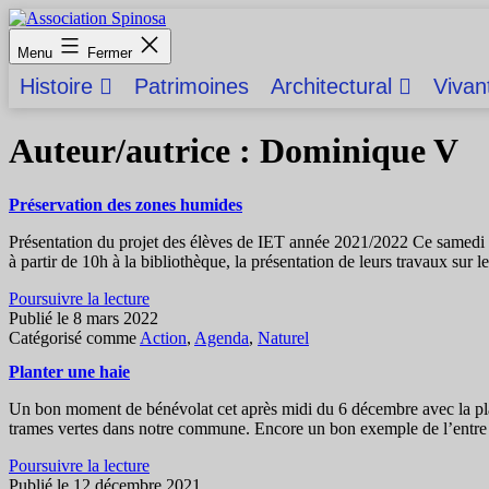
Aller
au
Association
Menu
Fermer
contenu
Spinosa
Histoire
Patrimoines
Architectural
Vivan
Auteur/autrice :
Dominique V
Préservation des zones humides
Présentation du projet des élèves de IET année 2021/2022 Ce samedi 12
à partir de 10h à la bibliothèque, la présentation de leurs travaux sur
Préservation
Poursuivre la lecture
des
Publié le
8 mars 2022
zones
Catégorisé comme
Action
,
Agenda
,
Naturel
humides
Planter une haie
Un bon moment de bénévolat cet après midi du 6 décembre avec la plan
trames vertes dans notre commune. Encore un bon exemple de l’entre 
Planter
Poursuivre la lecture
une
Publié le
12 décembre 2021