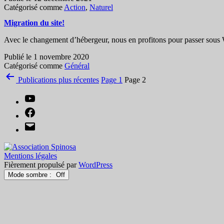
haie
Catégorisé comme
Action
,
Naturel
Migration du site!
Avec le changement d’hébergeur, nous en profitons pour passer sous W
Publié le
1 novembre 2020
Catégorisé comme
Général
Pagination
Publications
plus récentes
Page 1
Page 2
des
You
publications
tube
Facebook
Email
Mentions légales
Fièrement propulsé par
WordPress
Mode sombre :